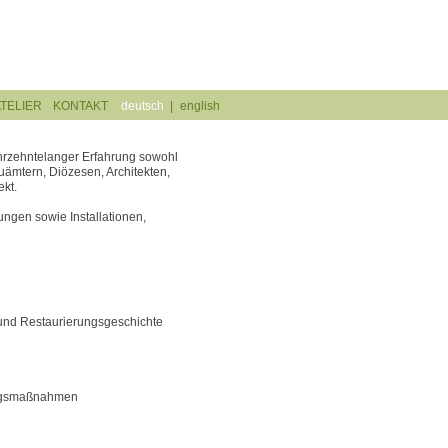
TELIER
KONTAKT
deutsch
|
english
ahrzehntelanger Erfahrung sowohl
ämtern, Diözesen, Architekten,
kt.
ungen sowie Installationen,
 und Restaurierungsgeschichte
ungsmaßnahmen