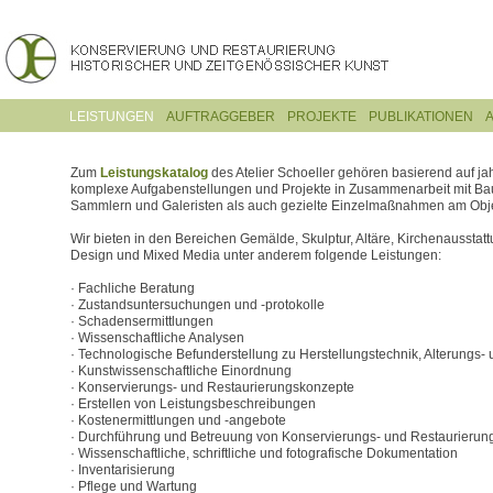
LEISTUNGEN
AUFTRAGGEBER
PROJEKTE
PUBLIKATIONEN
A
Zum
Leistungskatalog
des Atelier Schoeller gehören basierend auf j
komplexe Aufgabenstellungen und Projekte in Zusammenarbeit mit Bau
Sammlern und Galeristen als auch gezielte Einzelmaßnahmen am Obje
Wir bieten in den Bereichen Gemälde, Skulptur, Altäre, Kirchenausstatt
Design und Mixed Media unter anderem folgende Leistungen:
· Fachliche Beratung
· Zustandsuntersuchungen und -protokolle
· Schadensermittlungen
· Wissenschaftliche Analysen
· Technologische Befunderstellung zu Herstellungstechnik, Alterungs-
· Kunstwissenschaftliche Einordnung
· Konservierungs- und Restaurierungskonzepte
· Erstellen von Leistungsbeschreibungen
· Kostenermittlungen und -angebote
· Durchführung und Betreuung von Konservierungs- und Restaurier
· Wissenschaftliche, schriftliche und fotografische Dokumentation
· Inventarisierung
· Pflege und Wartung